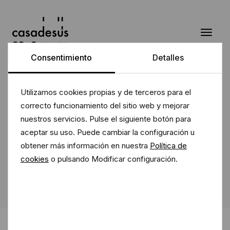
Consentimiento
Detalles
Utilizamos cookies propias y de terceros para el
Política de
correcto funcionamiento del sitio web y mejorar
nuestros servicios. Pulse el siguiente botón para
aceptar su uso. Puede cambiar la configuración u
Privacidad
obtener más información en nuestra
Política de
cookies
o pulsando Modificar configuración.