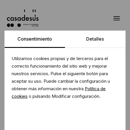
Consentimiento
Detalles
Utilizamos cookies propias y de terceros para el
correcto funcionamiento del sitio web y mejorar
nuestros servicios. Pulse el siguiente botón para
Proyecto Decor
aceptar su uso. Puede cambiar la configuración u
obtener más información en nuestra
Política de
En este caso nos solicitaron un estudio de color en
cookies
o pulsando Modificar configuración.
toda la vivienda y en concreto en esta pared,
querían que desarrolláramos un texto que fuera
decorativo.