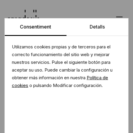
Consentiment
Detalls
Utilizamos cookies propias y de terceros para el
correcto funcionamiento del sitio web y mejorar
nuestros servicios. Pulse el siguiente botón para
aceptar su uso. Puede cambiar la configuración u
obtener más información en nuestra
Política de
07
cookies
o pulsando Modificar configuración.
Jun