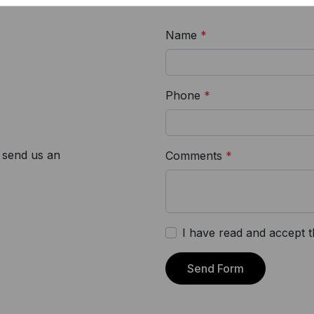
Name
*
Phone
*
, send us an
Comments
*
I have read and accept 
Send Form