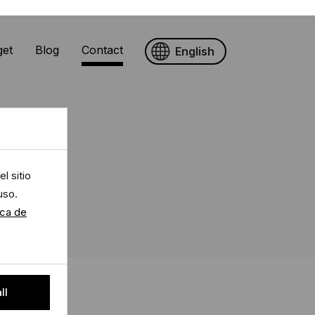
get
Blog
Contact
English
l sitio
uso.
ica de
ll