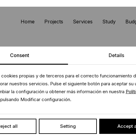
Home
Projects
Services
Study
Bud
Consent
Details
Contact
 cookies propias y de terceros para el correcto funcionamiento de
rar nuestros servicios. Pulse el siguiente botón para aceptar su 
biar la configuración u obtener más información en nuestra
Polít
pulsando Modificar configuración.
eject all
Setting
Accept a